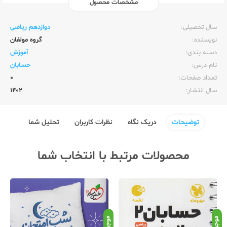
مشخصات محصول
ناشر:‌
قلم چی
سال تحصیلی:‌
دوازدهم ریاضی
نویسنده:‌
گروه مولفان
دسته بندی:
آموزش
نام درس:
حسابان
تعداد صفحات:‌
0
سال انتشار:‌
1402
توضیحات
دریک نگاه
نظرات کاربران
تحلیل شما
محصولات مرتبط با انتخاب شما
موجود
موجود
موج