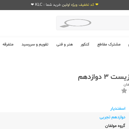
❤ کد تخفیف ویژه اولین خرید شما : KLC ❤
مشترک مقاطع
کنکور
هنر و فنی
تقویم و سررسید
متفرقه
3 دوازدهم
فان
اسفندیار
دوازدهم تجربی
گروه مولفان