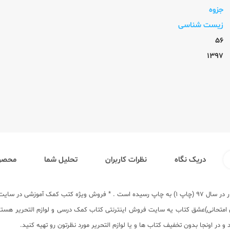
جزوه
زیست شناسی
56
1397
دریک نگاه
نظرات کاربران
تحلیل شما
محصول
3 توسط گروه مولفان در انتشارات اسفندیار در سال 97 (چاپ 1) به چاپ رسیده است . * فروش
ی امتحانی)عشق کتاب یه سایت
فروش اینترنتی کتاب کمک درسی
و لوازم التحریر هست
ر اونجا بدون تخفیف کتاب ها و یا لوازم التحریر مورد نظرتون رو تهیه کنید.