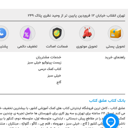
تهران انقلاب خیابان ۱۲ فروردین پایین تر از وحید نظری پلاک ۲۴۹
تحویل پستی
تحویل موتوری
ضمانت اصالت
تخفیف دائمی
پشتیب
راهنمای خرید
خدمات مشتریان
زیست پینوکیو خیلی سبز
کتاب کمک درسی
خیلی سبز
گاج
بانک کتاب عشق کتاب
عشق کتاب ، کامل ترین فروشگاه اینترنتی کتاب های کمک آموزشی کشور، با بیشترین تخفیف خری
می کند. ارسال ٢٤ ساعته برای تهران و سه روز کاری برای شهرستان ها حاصل تجربه ی چ
کمک آموزشی خود را در مقاطع پیش دبستانی ، ابتدایی، متوسطه اول، متوسطه دوم، کنکور با 
ناشران کمک آموزشی کشور ( گاج ، خیلی سبز ، مهروماه ، قلم چی ، کاگو ، گلواژه ، مبتکران ، منتش