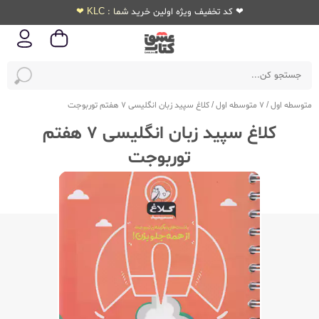
❤ کد تخفیف ویژه اولین خرید شما : KLC ❤
متوسطه اول
/
7 متوسطه اول
/
کلاغ سپید زبان انگلیسی 7 هفتم توربوجت
کلاغ سپید زبان انگلیسی 7 هفتم
توربوجت