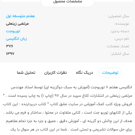
مشخصات محصول
ناشر:‌
کلاغ سپید
سال تحصیلی:‌
هفتم متوسطه اول
نویسنده:‌
مرتضی زینعلی
دسته بندی:
توربوجت
نام درس:
زبان انگلیسی
تعداد صفحات:‌
376
سال انتشار:‌
1397
توضیحات
دریک نگاه
نظرات کاربران
تحلیل شما
انگلیسی هفتم 7 توربوجت (آموزش به سبک دوگزینه ای) توسط استاد مهندس
مرتضی زینعلی در انتشارات کلاغ سپید در سال 97 (چاپ 1) به چاپ رسیده است . *
فروش ویژه کتب کمک آموزشی در سایت عشق کتاب * کتاب دربردارنده : این کتاب
یکی از کتابهای توربو جت است ، کتابی متفاوت در محتوا ، ساختار و فرم می باشد .
هدف از این چالش دو گزینه ای ، آموزش دقیق ، عمیق و جزء به جزء تمام مفاهیم
برای حل سوالات تشریحی و تستی است . شما در این کتاب در هر سوال با یک