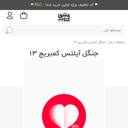
❤ کد تخفیف ویژه اولین خرید شما : KLC ❤
متفرقه
/
زبان
/
جنگل آیلتس کمبریج 13
جنگل آیلتس کمبریج 13