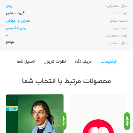
سال تحصیلی:‌
زبان
نویسنده:‌
گروه مولفان
دسته بندی:
تمرین و آموزش
نام درس:
زبان انگلیسی
تعداد صفحات:‌
0
سال انتشار:‌
1397
توضیحات
دریک نگاه
نظرات کاربران
تحلیل شما
محصولات مرتبط با انتخاب شما
موجود
موجود
موج