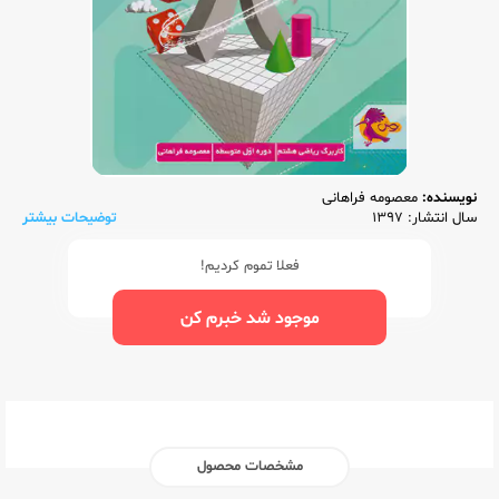
نویسنده:
معصومه فراهانی
سال انتشار: 1397
توضیحات بیشتر
فعلا تموم کردیم!
موجود شد خبرم کن
مشخصات محصول
ناشر:‌
پویش