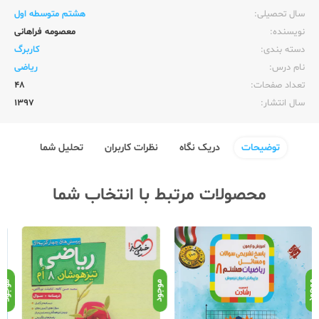
سال تحصیلی:‌
هشتم متوسطه اول
نویسنده:‌
معصومه فراهانی
دسته بندی:
کاربرگ
نام درس:
ریاضی
تعداد صفحات:‌
48
سال انتشار:‌
1397
توضیحات
دریک نگاه
نظرات کاربران
تحلیل شما
محصولات مرتبط با انتخاب شما
موجود
موجود
موج