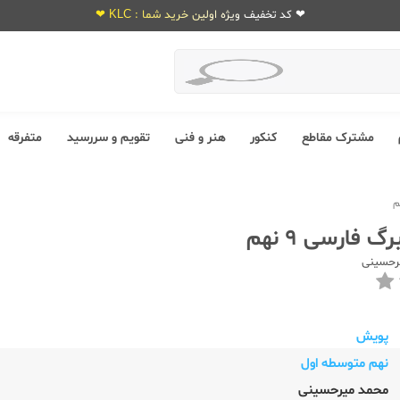
❤ کد تخفیف ویژه اولین خرید شما : KLC ❤
مشترک مقاطع
کنکور
هنر و فنی
تقویم و سررسید
متفرقه
 فارسی 9 نهم
رحسینی
پویش
نهم متوسطه اول
محمد میرحسینی