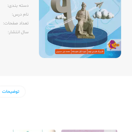
دسته بندی:
نام درس:
تعداد صفحات:‌
سال انتشار:‌
توضیحات