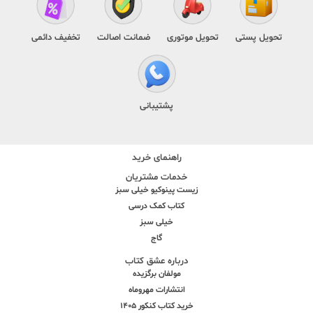
تحویل پستی
تحویل موتوری
ضمانت اصالت
تخفیف دائمی
پشتیبانی
راهنمای خرید
خدمات مشتریان
زیست پینوکیو خیلی سبز
کتاب کمک درسی
خیلی سبز
گاج
درباره عشق کتاب
مولفان برگزیده
انتشارات مهروماه
خرید کتاب کنکور 1405