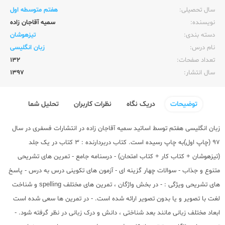
سال تحصیلی:‌
هفتم متوسطه اول
نویسنده:‌
سمیه آقاجان زاده
دسته بندی:
تیزهوشان
نام درس:
زبان انگلیسی
تعداد صفحات:‌
132
سال انتشار:‌
1397
توضیحات
دریک نگاه
نظرات کاربران
تحلیل شما
زبان انگلیسی هفتم توسط اساتید سمیه آقاجان زاده در انتشارات فسفری در سال
97 (چاپ اول)به چاپ رسیده است. کتاب دربردارنده : 3 کتاب در یک جلد
(تیزهوشان + کتاب کار + کتاب امتحان) - درسنامه جامع - تمرین های تشریحی
متنوع و جذاب - سوالات چهار گزینه ای - آزمون های تکوینی درس به درس - پاسخ
های تشریحی ویژگی : - در بخش واژگان ، تمرین های مختلف spelling و شناخت
لغت با تصویر و یا بدون تصویر ارائه شده است. - در تمرین ها سعی شده است
ابعاد مختلف زبانی مانند بعد شناختی ، دانش و درک زبانی در نظر گرفته شود. -