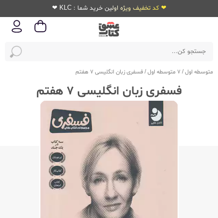
❤ کد تخفیف ویژه اولین خرید شما : KLC ❤
متوسطه اول
/
7 متوسطه اول
/
فسفری زبان انگلیسی 7 هفتم
فسفری زبان انگلیسی 7 هفتم