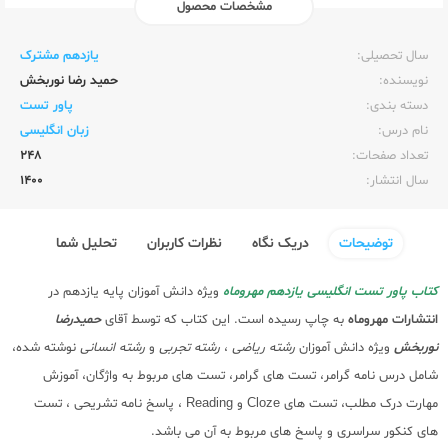
مشخصات محصول
ناشر:‌
مهر و ماه
سال تحصیلی:‌
یازدهم مشترک
نویسنده:‌
حمید رضا نوربخش
دسته بندی:
پاور تست
نام درس:
زبان انگلیسی
تعداد صفحات:‌
248
سال انتشار:‌
1400
توضیحات
دریک نگاه
نظرات کاربران
تحلیل شما
کتاب پاور تست انگلیسی یازدهم مهروماه
ویژه دانش آموزان
پایه یازدهم
در
انتشارات مهروماه
به چاپ رسیده است. این کتاب که توسط آقای
حمیدرضا
نوربخش
ویژه دانش آموزان
رشته ریاضی
،
رشته تجربی
و
رشته انسانی
نوشته شده،
شامل درس نامه گرامر، تست های گرامر، تست های مربوط به واژگان، آموزش
مهارت درک مطلب، تست های Cloze و Reading ، پاسخ نامه تشریحی ، تست
های کنکور سراسری و پاسخ های مربوط به آن می باشد.