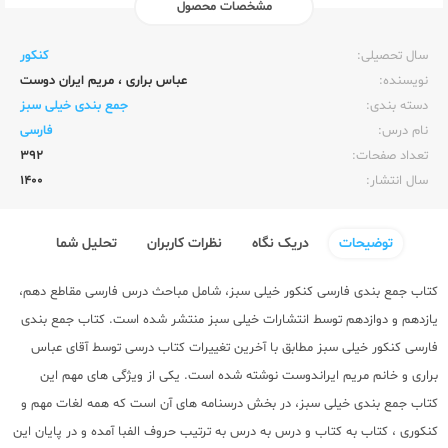
مشخصات محصول
ناشر:‌
خیلی سبز
سال تحصیلی:‌
کنکور
نویسنده:‌
عباس براری
،
مریم ایران دوست
دسته بندی:
جمع بندی خیلی سبز
نام درس:
فارسی
تعداد صفحات:‌
392
سال انتشار:‌
1400
توضیحات
دریک نگاه
نظرات کاربران
تحلیل شما
کتاب جمع بندی فارسی کنکور خیلی سبز، شامل مباحث درس فارسی مقاطع دهم،
یازدهم و دوازدهم توسط انتشارات
خیلی سبز
منتشر شده است. کتاب جمع بندی
فارسی کنکور خیلی سبز مطابق با آخرین تغییرات کتاب درسی توسط آقای عباس
براری و خانم مریم ایراندوست نوشته شده است. یکی از ویژگی های مهم این
کتاب جمع بندی خیلی سبز
، در بخش درسنامه های آن است که همه لغات مهم و
کنکوری ، کتاب به کتاب و درس به درس به ترتیب حروف الفبا آمده و در پایان این