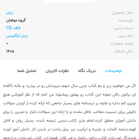
ناشر:‌
زبان خارجه
سال تحصیلی:‌
زبان
نویسنده:‌
گروه مولفان
دسته بندی:
فاقد CD
نام درس:
زبان انگلیسی
تعداد صفحات:‌
0
سال انتشار:‌
1405
توضیحات
دریک نگاه
نظرات کاربران
تحلیل شما
اگر می خواهید زیر و بم کتاب عربی سال سوم دبیرستان رو در بیارید و نکته ناگفته
ای براتون باقی نمونه این کتاب رو بهتون پیشنهاد می کنم که از نظر آموزشی هیچ
چیزی کم نداره و علاوه بر درسنامه های بسیار جامعی که ارائه کرده از آوردن سوالات
تالیفی برای تسبیت مطالب غافل نشده و با ارائه این سوالات تکرار و تمرین را برای
دانش آموزان محقق کرده.تمام متن کتاب درسی ترجمه شده، بسیار روان و قابل
فهم.ترجمه کلمات و تجزیه و ترکیب نیز برای راحت تر شدن کار دانش آموز آورده
شده.اگر تمرینات کتاب براتون دشوار و غیر قابل فهمه این کتاب تمرینات رو ترجمه