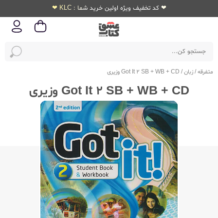
❤ کد تخفیف ویژه اولین خرید شما : KLC ❤
متفرقه
/
زبان
/
Got It 2 SB + WB + CD وزیری
Got It 2 SB + WB + CD وزیری