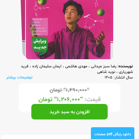
نویسنده:
رضا سبز میدانی
،
مهدی هاشمی
،
ایمان سلیمان زاده
،
فرید
شهریاری
،
نوید شاهی
سال انتشار: 1405
توضیحات بیشتر
"۱,۴۹۰,۰۰۰"
تومان
قیمت:
"۱,۲۰۶,۰۰۰"
تومان
افزودن به سبد خرید
دانلود رایگان pdf صفحات