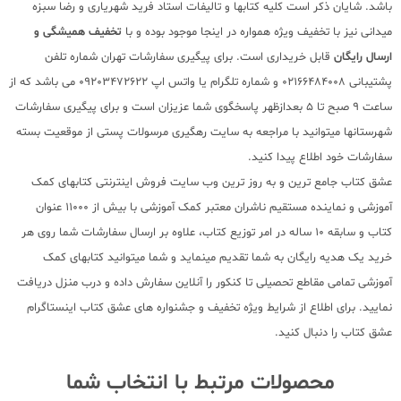
باشد. شایان ذکر است کلیه کتابها و تالیفات استاد فرید شهریاری و رضا سبزه
میدانی نیز با تخفیف ویژه همواره در اینجا موجود بوده و با
تخفیف همیشگی و
ارسال رایگان
قابل خریداری است. برای پیگیری سفارشات تهران شماره تلفن
پشتیبانی 02166484008 و شماره تلگرام یا واتس اپ 09203472622 می باشد که از
ساعت 9 صبح تا 5 بعدازظهر پاسخگوی شما عزیزان است و برای پیگیری سفارشات
شهرستانها میتوانید با مراجعه به سایت رهگیری مرسولات پستی از موقعیت بسته
سفارشات خود اطلاع پیدا کنید.
عشق کتاب جامع ترین و به روز ترین وب سایت فروش اینترنتی کتابهای کمک
آموزشی و نماینده مستقیم ناشران معتبر کمک آموزشی با بیش از 11000 عنوان
کتاب و سابقه 10 ساله در امر توزیع کتاب، علاوه بر ارسال سفارشات شما روی هر
خرید یک هدیه رایگان به شما تقدیم مینماید و شما میتوانید کتابهای کمک
آموزشی تمامی مقاطع تحصیلی تا کنکور را آنلاین سفارش داده و درب منزل دریافت
نمایید. برای اطلاع از شرایط ویژه تخفیف و جشنواره های عشق کتاب اینستاگرام
عشق کتاب را دنبال کنید.
محصولات مرتبط با انتخاب شما