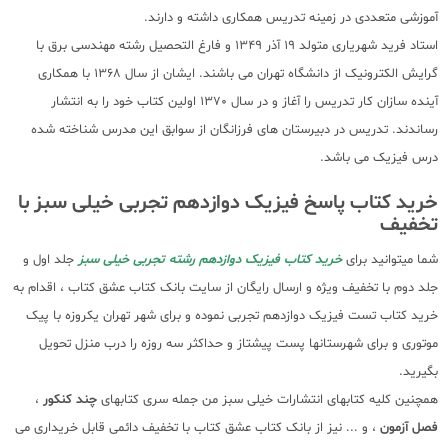
آموزشی متعددی در زمینه تدریس همکاری داشته و دارند.
استاد فرید شهریاری متولد 19 آذر 1349 و فارغ التحصیل رشته مهندسی برق با
گرایش الکترونیک از دانشگاه تهران می باشند. ایشان از سال 1368 با همکاری
آینده سازان کار تدریس را آغاز و در سال 1370 اولین کتاب خود را به انتشار
رساندند. تدریس در دبیرستان های فرزانگان از سوابق این مدرس شناخته شده
درس فیزیک می باشد.
خرید کتاب پاسخ فیزیک دوازدهم تجربی خیلی سبز با
تخفیف
شما میتوانید برای
خرید کتاب فیزیک دوازدهم رشته تجربی خیلی سبز
جلد اول و
جلد دوم با تخفیف ویژه و ارسال رایگان از سایت بانک کتاب عشق کتاب ، اقدام به
خرید کتاب تست فیزیک دوازدهم تجربی نموده و برای شهر تهران یکروزه با پیک
موتوری و برای شهرستانها پست پیشتاز و حداکثر سه روزه را درب منزل تحویل
بگیرید.
همچنین کلیه کتابهای انتشارات خیلی سبز من جمله سری کتابهای
چند کنکور
،
فصل آزمون
، و ... نیز از بانک کتاب عشق کتاب با تخفیف دائمی قابل خریداری می