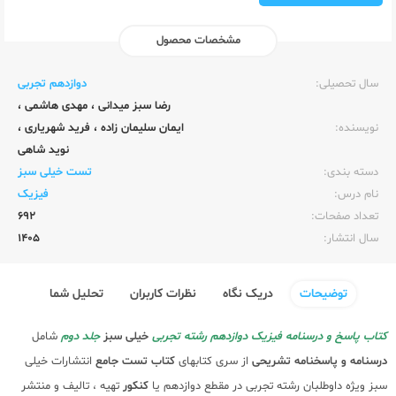
مشخصات محصول
ناشر:‌
خیلی سبز
سال تحصیلی:‌
دوازدهم تجربی
رضا سبز میدانی
،
مهدی هاشمی
،
نویسنده:‌
ایمان سلیمان زاده
،
فرید شهریاری
،
نوید شاهی
دسته بندی:
تست خیلی سبز
نام درس:
فیزیک
تعداد صفحات:‌
692
سال انتشار:‌
1405
توضیحات
دریک نگاه
نظرات کاربران
تحلیل شما
کتاب پاسخ و درسنامه فیزیک دوازدهم رشته تجربی
خیلی سبز
جلد دوم
شامل
درسنامه و پاسخنامه تشریحی
از سری کتابهای
کتاب تست جامع
انتشارات خیلی
سبز ویژه داوطلبان رشته تجربی در مقطع دوازدهم یا
کنکور
تهیه ، تالیف و منتشر