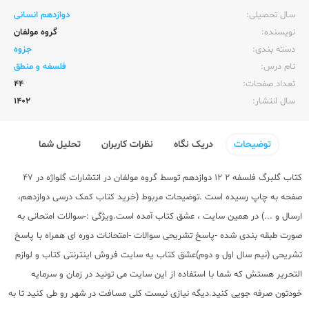
سال تحصیلی:‌
دوازدهم انسانی
نویسنده:‌
گروه مولفان
دسته بندی:
جزوه
نام درس:
فلسفه و منطق
تعداد صفحات:‌
44
سال انتشار:‌
1402
توضیحات
دریک نگاه
نظرات کاربران
تحلیل شما
کتاب گلبرگ فلسفه 2 12 دوازدهم توسط گروه مولفان در انتشارات گلواژه در 47
صفحه به چاپ رسیده است .توضیحات مربوط (خرید
کتاب کمک درسی دوازدهم
،
ارسال و ...) در همین سایت ، عشق کتاب آمده است.ویژگی :-سوالات امتحانی به
صورت طبقه بندی شده -پاسخ تشریحی سوالات -امتحانات دوره ای همراه با پاسخ
تشریحی (نیم سال اول و دوم)عشق کتاب یه سایت فروش اینترنتی کتاب و لوازم
التحریر هستش که شما با استفاده از این سایت می تونید در زمان و سرمایه
خودتون صرفه جویی کنید.دیگه نیازی نیست کلی مسافت در شهر رو طی کنید تا به