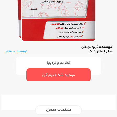
نویسنده:
گروه مولفان
سال انتشار: 1402
توضیحات بیشتر
فعلا تموم کردیم!
موجود شد خبرم کن
مشخصات محصول
ناشر:‌
گلواژه