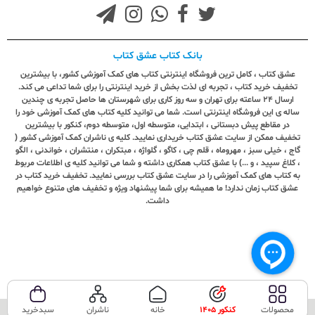
بانک کتاب عشق کتاب
عشق کتاب ، کامل ترین فروشگاه اینترنتی کتاب های کمک آموزشی کشور، با بیشترین
تخفیف خرید کتاب ، تجربه ای لذت بخش از خرید اینترنتی را برای شما تداعی می کند.
ارسال ٢٤ ساعته برای تهران و سه روز کاری برای شهرستان ها حاصل تجربه ی چندین
ساله ی این فروشگاه اینترنتی است. شما می توانید کلیه کتاب های کمک آموزشی خود را
در مقاطع پیش دبستانی ، ابتدایی، متوسطه اول، متوسطه دوم، کنکور با بیشترین
تخفیف ممکن از سایت عشق کتاب خریداری نمایید. کلیه ی ناشران کمک آموزشی کشور (
گاج ، خیلی سبز ، مهروماه ، قلم چی ، کاگو ، گلواژه ، مبتکران ، منتشران ، خواندنی ، الگو
، کلاغ سپید ، و ...) با عشق کتاب همکاری داشته و شما می توانید کلیه ی اطلاعات مربوط
به کتاب های کمک آموزشی را در سایت عشق کتاب بررسی نمایید. تخفیف خرید کتاب در
عشق کتاب زمان ندارد! ما همیشه برای شما پیشنهاد ویژه و تخفیف های متنوع خواهیم
داشت.
محصولات
کنکور 1405
خانه
ناشران
سبدخرید
تمامی حقوق این سایت متعلق به فروشگاه عشق کتاب می‌باشد.