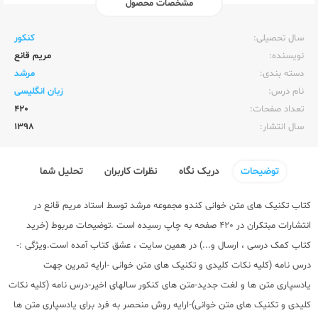
مشخصات محصول
ناشر:‌
مبتکران
سال تحصیلی:‌
کنکور
نویسنده:‌
مریم قانع
دسته بندی:
مرشد
نام درس:
زبان انگلیسی
تعداد صفحات:‌
420
سال انتشار:‌
1398
توضیحات
دریک نگاه
نظرات کاربران
تحلیل شما
کتاب تکنیک های متن خوانی کندو
مجموعه مرشد
توسط استاد مریم قانع در
انتشارات مبتکران
در 420 صفحه به چاپ رسیده است .توضیحات مربوط (
خرید
کتاب کمک درسی
، ارسال و...) در همین سایت ، عشق کتاب آمده است.ویژگی :-
درس نامه (کلیه نکات کلیدی و تکنیک های متن خوانی -ارایه تمرین جهت
یادسپاری متن ها و لغت جدید-متن های کنکور سالهای اخیر-درس نامه (کلیه نکات
کلیدی و تکنیک های متن خوانی)-ارایه روش منحصر به فرد برای یادسپاری متن ها