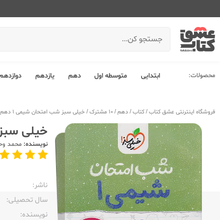
محصولات:
ابتدایی
متوسطه اول
دهم
یازدهم
دوازدهم
فروشگاه اینترنتی عشق کتاب
/
کتاب
/
دهم
/
10 مشترک
/
خیلی سبز شب امتحان شیمی 1 دهم
خیلی سبز ش
نویسنده:
محمد وح
ناشر:‌
سال تحصیلی:‌
نویسنده:‌