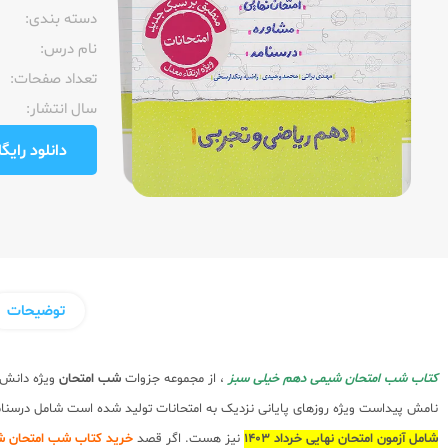
دسته بندی:
نام درس:
تعداد صفحات:‌
سال انتشار:‌
دانلود رایگان pdf نمونه صفحا
توضیحات
کتاب شب امتحان شیمی دهم خیلی سبز
، از مجموعه جزوات
شب امتحان
ویژه دانش 
نامش پیداست ویژه روزهای پایانی نزدیک به امتحانات تولید شده است شامل درسنام
شامل آزمون امتحان نهایی خرداد 1403
نیز هست. اگر قصد
خرید کتاب شب امتحان ش