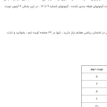
توانید پس از خواندن هر درس تعدادی سوال مرتبط با آن درس را پاسخ دهید . هر کدام از این آزمونها هم 10 نمره دارند در واقع در این بخش ، 4 آزمون کامل ارائه گردیده است.آزمونهای طبقه بندی نشده : آزمونهای شماره 9 تا 12 . در این بخش 4 آزمون نوبت
4- درسنامه کامل شب امتحانی : این قسمت ، برگ برنده شما نسبت به کسانی است که این کتاب را نمی خوانند . در این قسمت ، همه آنچه را که شما برای گرفتن نمره عالی در امتحان ریاضی هفتم نیاز دارید ، تنها در 22 صفحه آورده ایم ، بخوانید و لذت
نوبت دوم
5
2
5
8
20