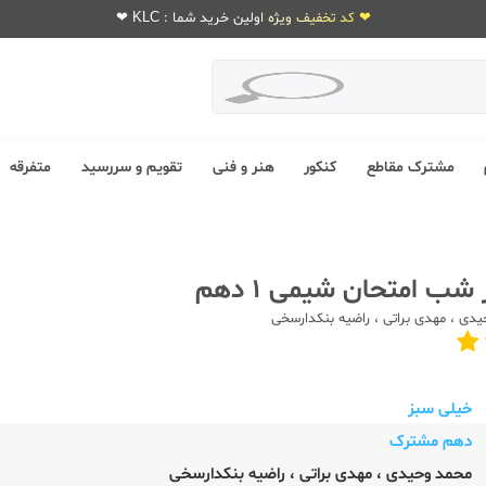
❤ کد تخفیف ویژه اولین خرید شما : KLC ❤
مشترک مقاطع
کنکور
هنر و فنی
تقویم و سررسید
متفرقه
ب امتحان شیمی 1 دهم
یدی
،
مهدی براتی
،
راضیه بنکدارسخی
خیلی سبز
دهم مشترک
محمد وحیدی
،
مهدی براتی
،
راضیه بنکدارسخی