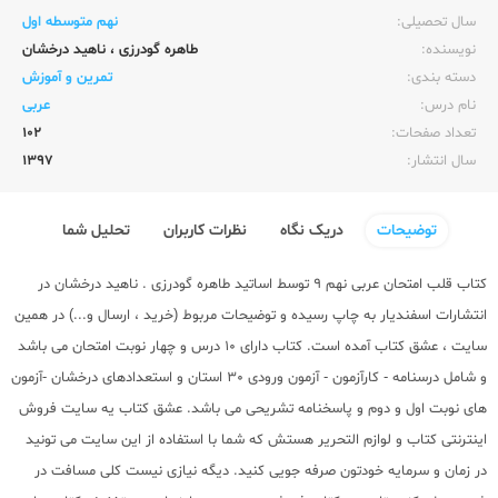
سال تحصیلی:‌
نهم متوسطه اول
نویسنده:‌
طاهره گودرزی
،
ناهید درخشان
دسته بندی:
تمرین و آموزش
نام درس:
عربی
تعداد صفحات:‌
102
سال انتشار:‌
1397
توضیحات
دریک نگاه
نظرات کاربران
تحلیل شما
کتاب قلب امتحان عربی نهم 9 توسط اساتید طاهره گودرزی . ناهید درخشان در
انتشارات اسفندیار به چاپ رسیده و توضیحات مربوط (خرید ، ارسال و...) در همین
سایت ، عشق کتاب آمده است. کتاب دارای 10 درس و چهار نوبت امتحان می باشد
و شامل درسنامه - کارآزمون - آزمون ورودی 30 استان و استعدادهای درخشان -آزمون
های نوبت اول و دوم و پاسخنامه تشریحی می باشد. عشق کتاب یه سایت فروش
اینترنتی کتاب و لوازم التحریر هستش که شما با استفاده از این سایت می تونید
در زمان و سرمایه خودتون صرفه جویی کنید. دیگه نیازی نیست کلی مسافت در