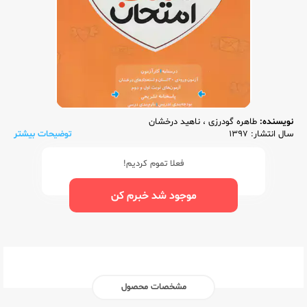
نویسنده:
طاهره گودرزی
،
ناهید درخشان
سال انتشار: 1397
توضیحات بیشتر
فعلا تموم کردیم!
موجود شد خبرم کن
مشخصات محصول
ناشر:‌
اسفندیار