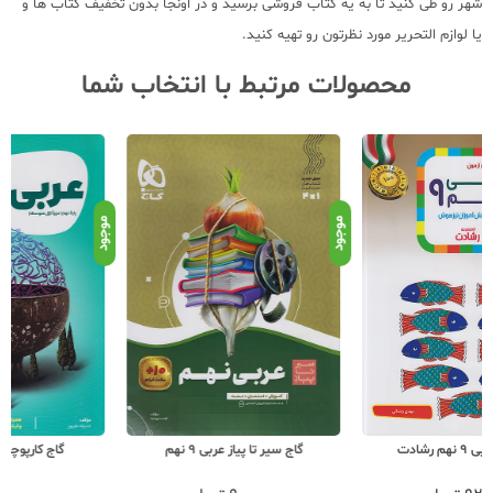
شهر رو طی کنید تا به یه کتاب فروشی برسید و در اونجا بدون تخفیف کتاب ها و
یا لوازم التحریر مورد نظرتون رو تهیه کنید.
محصولات مرتبط با انتخاب شما
موجود
موجود
موج
گاج سیر تا پیاز عربی 9 نهم
گاج کارپوچینو عربی 9 نهم