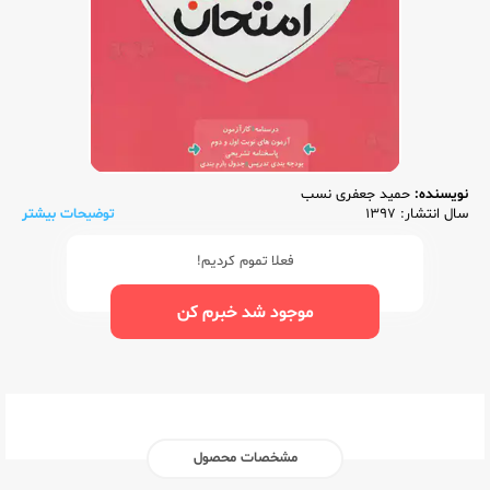
نویسنده:
حمید جعفری نسب
سال انتشار: 1397
توضیحات بیشتر
فعلا تموم کردیم!
موجود شد خبرم کن
مشخصات محصول
ناشر:‌
اسفندیار