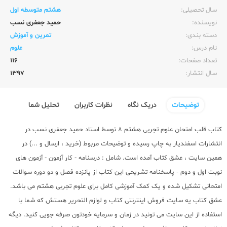
سال تحصیلی:‌
هشتم متوسطه اول
نویسنده:‌
حمید جعفری نسب
دسته بندی:
تمرین و آموزش
نام درس:
علوم
تعداد صفحات:‌
116
سال انتشار:‌
1397
توضیحات
دریک نگاه
نظرات کاربران
تحلیل شما
کتاب قلب امتحان علوم تجربی هشتم 8 توسط استاد حمید جعفری نسب در
انتشارات اسفندیار به چاپ رسیده و توضیحات مربوط (خرید ، ارسال و ...) در
همین سایت ، عشق کتاب آمده است. شامل : درسنامه - کار آزمون - آزمون های
نوبت اول و دوم - پاسخنامه تشریحی این کتاب از پانزده فصل و دو دوره سوالات
امتحانی تشکیل شده و یک کمک آموزشی کامل برای علوم تجربی هشتم می باشد.
عشق کتاب یه سایت فروش اینترنتی کتاب و لوازم التحریر هستش که شما با
استفاده از این سایت می تونید در زمان و سرمایه خودتون صرفه جویی کنید. دیگه