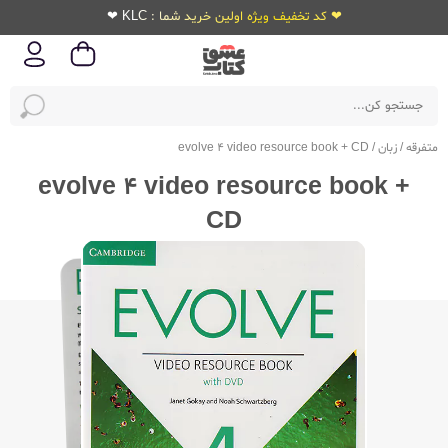
❤ کد تخفیف ویژه اولین خرید شما : KLC ❤
متفرقه
/
زبان
/
evolve 4 video resource book + CD
evolve 4 video resource book +
CD