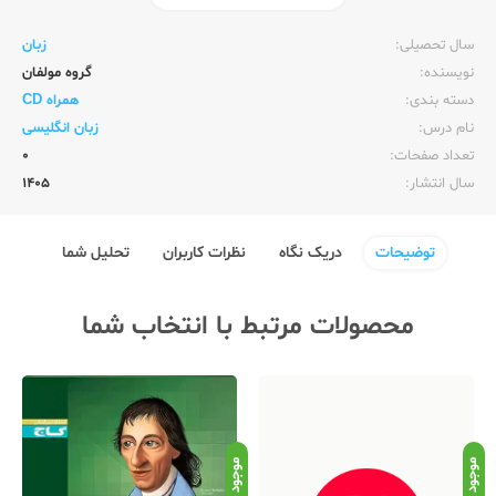
ناشر:‌
زبان خارجه
سال تحصیلی:‌
زبان
نویسنده:‌
گروه مولفان
دسته بندی:
همراه CD
نام درس:
زبان انگلیسی
تعداد صفحات:‌
0
سال انتشار:‌
1405
توضیحات
دریک نگاه
نظرات کاربران
تحلیل شما
محصولات مرتبط با انتخاب شما
موجود
موجود
موج