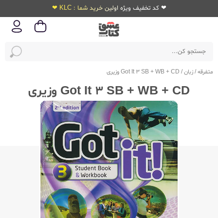
❤ کد تخفیف ویژه اولین خرید شما : KLC ❤
متفرقه
/
زبان
/
Got It 3 SB + WB + CD وزیری
Got It 3 SB + WB + CD وزیری