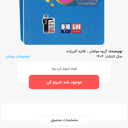
نویسنده:
گروه مولفان
،
فائزه اکبرزاده
سال انتشار: 1404
توضیحات بیشتر
فعلا تموم کردیم!
موجود شد خبرم کن
مشخصات محصول
ناشر:‌
قلم چی