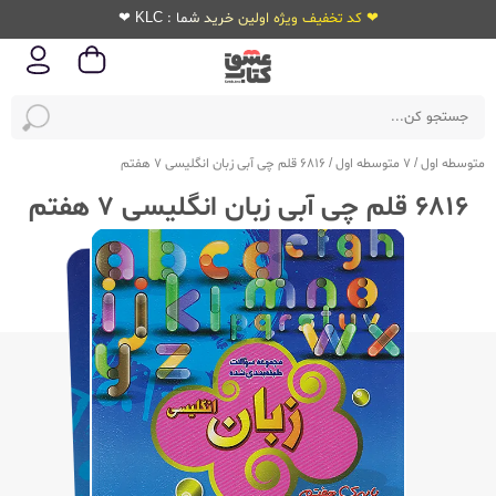
❤ کد تخفیف ویژه اولین خرید شما : KLC ❤
متوسطه اول
/
7 متوسطه اول
/
6816 قلم چی آبی زبان انگلیسی 7 هفتم
6816 قلم چی آبی زبان انگلیسی 7 هفتم