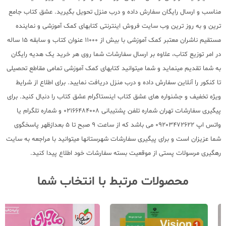
مناسب و ارسال رایگان سفارش داده و درب منزل تحویل بگیرید. عشق کتاب جامع
ترین و به روز ترین وب سایت فروش اینترنتی کتابهای کمک آموزشی و نماینده
مستقیم ناشران معتبر کمک آموزشی با بیش از 11000 عنوان کتاب و سابقه 15 ساله
در امر توزیع کتاب، علاوه بر ارسال سفارشات شما روی هر خرید یک هدیه رایگان
به شما تقدیم مینماید و شما میتوانید کتابهای کمک آموزشی تمامی مقاطع تحصیلی
تا کنکور را آنلاین سفارش داده و درب منزل دریافت نمایید. برای اطلاع از شرایط
ویژه تخفیف و جشنواره های عشق کتاب اینستاگرام عشق کتاب را دنبال کنید. برای
پیگیری سفارشات تهران شماره تلفن پشتیبانی 02166484008 و شماره تلگرام یا
واتس اپ 09203472622 می باشد که از ساعت 9 صبح تا 5 بعدازظهر پاسخگوی
شما عزیزان است و برای پیگیری سفارشات شهرستانها میتوانید با مراجعه به سایت
رهگیری مرسولات پستی از موقعیت بسته سفارشات خود اطلاع پیدا کنید.
محصولات مرتبط با انتخاب شما