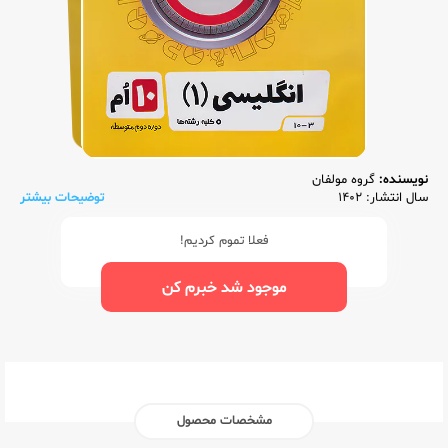
نویسنده:
گروه مولفان
سال انتشار: 1402
توضیحات بیشتر
فعلا تموم کردیم!
موجود شد خبرم کن
مشخصات محصول
ناشر:‌
گلواژه