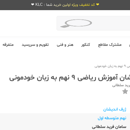
❤ کد تخفیف ویژه اولین خرید شما : KLC ❤
مشترک مقاطع
کنکور
هنر و فنی
تقویم و سررسید
متفرقه
مونی
ش ریاضی 9 نهم به زبان خودمونی
ید سلطانی
ژرف اندیشان
نهم متوسطه اول
سامان فرید سلطانی