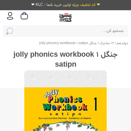
❤ کد تخفیف ویژه اولین خرید شما : KLC ❤
دوازدهم
/
12 مشترک
/
جنگل jolly phonics workbook 1 satipn
جنگل jolly phonics workbook 1
satipn