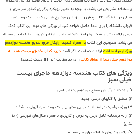
جدید، نمونه سوالات و سوالات امتحانی
میان نوبت و پایان نوبت
مدارس به‌همراه
پاسخ‌نامه تشریحی می باشد. با توجه به تغییر رویکرد برگزاری کنکور سراسری و
قبولی در دانشگاه کتاب پیش رو ویژه این موضوع طراحی شده و 60 درصد نمره
قبولی دانشگاه را برای شما حاصل خواهد کرد. از ویژگی های مهم این کتاب کمک
درسی ارائه بیش از
600 سوال
استاندارد امتحانی و ارائه روش‌های خلاقانه حل مساله
می باشد. همچنین این کتاب
به همراه ضمیمه رایگان مرور سریع هندسه دوازدهم
ویژه ایام امتحانات
ارائه شده است. اگر قصد
خرید کتاب
ماجرای بیست
هندسه
دوازدهم خیلی سبز از عشق کتاب
را دارید مطالب زیر را از دست ندهید!
ویژگی های کتاب هندسه دوازدهم ماجرای بیست
خیلی سبز
1) ویژه دانش آموزان مقطع دوازدهم رشته ریاضی
2) منطبق با کتابهای درسی جدید
3) ویژه موفقیت در امتحانات نهایی مدارس و 60 درصد نمره قبولی دانشگاه
4) ارائه درسنامه کامل درس به درس و کاربردی به‌همراه مثال‌های آموزشی (180
مثال)
5) ارائه روش‌های خلاقانه برای حل مساله