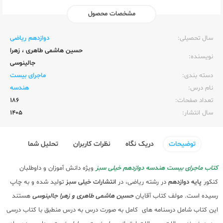
مشخصات محصول
ناشر:‌
خیلی سبز
سال تحصیلی:‌
دوازدهم ریاضی
حسین هاشمی طاهری
،
زهرا
نویسنده:‌
جالینوسی
دسته بندی:
ماجرای بیست
نام درس:
هندسه
تعداد صفحات:‌
186
سال انتشار:‌
1405
توضیحات
دریک نگاه
نظرات کاربران
تحلیل شما
کتاب ماجرای بیست هندسه دوازدهم خیلی سبز
ویژه دانش آموزان و داوطلبان
کنکور
پایه دوازدهم
در رشته ریاضی، در
انتشارات خیلی سبز
تولید شده و به چاپ
رسیده است. مولف کتاب آقایان
حسین هاشمی طاهری و زهرا جالینوسی
هستند
این کتاب شامل درسنامه های کامل به صورت درس به درس منطبق با کتاب درسی