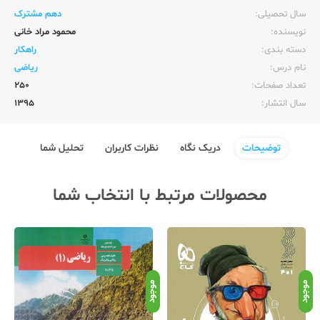
سال تحصیلی:‌
دهم مشترک
نویسنده:‌
محمود مراد خانی
دسته بندی:
راهکار
نام درس:
ریاضی
تعداد صفحات:‌
250
سال انتشار:‌
1395
توضیحات
دریک نگاه
نظرات کاربران
تحلیل شما
محصولات مرتبط با انتخاب شما
موجود
موجود
موج