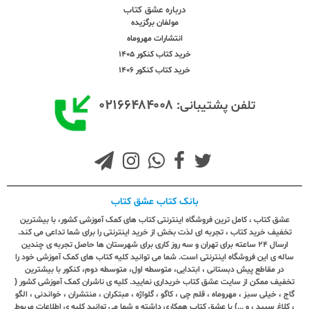
درباره عشق کتاب
مولفان برگزیده
انتشارات مهروماه
خرید کتاب کنکور 1405
خرید کتاب کنکور 1406
۰۲۱۶۶۴۸۴۰۰۸
تلفن پشتیبانی:
بانک کتاب عشق کتاب
عشق کتاب ، کامل ترین فروشگاه اینترنتی کتاب های کمک آموزشی کشور، با بیشترین
تخفیف خرید کتاب ، تجربه ای لذت بخش از خرید اینترنتی را برای شما تداعی می کند.
ارسال ٢٤ ساعته برای تهران و سه روز کاری برای شهرستان ها حاصل تجربه ی چندین
ساله ی این فروشگاه اینترنتی است. شما می توانید کلیه کتاب های کمک آموزشی خود را
در مقاطع پیش دبستانی ، ابتدایی، متوسطه اول، متوسطه دوم، کنکور با بیشترین
تخفیف ممکن از سایت عشق کتاب خریداری نمایید. کلیه ی ناشران کمک آموزشی کشور (
گاج ، خیلی سبز ، مهروماه ، قلم چی ، کاگو ، گلواژه ، مبتکران ، منتشران ، خواندنی ، الگو
، کلاغ سپید ، و ...) با عشق کتاب همکاری داشته و شما می توانید کلیه ی اطلاعات مربوط