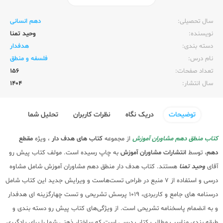
ناشر:‌
مشاوران آموزش
سال تحصیلی:‌
دهم انسانی
نویسنده:‌
وحید تمنا
دسته بندی:
هدفدار
نام درس:
فلسفه و منطق
تعداد صفحات:‌
156
سال انتشار:‌
1404
توضیحات
دریک نگاه
نظرات کاربران
تحلیل شما
کتاب منطق دهم مشاوران آموزش
از مجموعه
کتاب های هدف دار
، ویژه
مقطع
دهم
، توسط
انتشارات مشاوران آموزش
به چاپ رسیده است. مولف کتاب پیش رو
آقای
وحید تمنا
هستند. کتاب هدف دار منطق دهم مشاوران آموزش شامل مشاوه
درسی و استفاده از 7 منبع در طراحی تست‌هاست و ویرایش جدید این کتاب شامل
درسنامه های جامع و کاربردی، 1019 پرسش تشریحی و تست چهارگزینه ای هدفدار
و به انضمام پاسخنامه تشریحی است. از ویژگی‌های کتاب پیش رو دسته بندی و
طبقه بندی مناسب مطالب کتاب درسی است که ساختار ذهنی شما را برای یادگیری