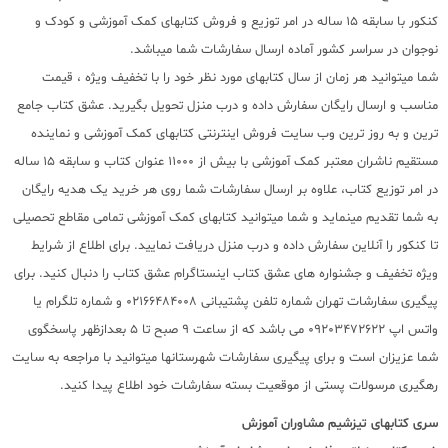
کنکور با سابقه 15 ساله در امر توزیع و فروش کتابهای کمک آموزشی و کودک و
نوجوان در سراسر کشور آماده ارسال سفارشات شما میباشد.
شما میتوانید هر زمان از سال کتابهای مورد نظر خود را با تخفیف ویژه ، قیمت
مناسب و ارسال رایگان سفارش داده و درب منزل تحویل بگیرید. عشق کتاب جامع
ترین و به روز ترین وب سایت فروش اینترنتی کتابهای کمک آموزشی و نماینده
مستقیم ناشران معتبر کمک آموزشی با بیش از 11000 عنوان کتاب و سابقه 15 ساله
در امر توزیع کتاب، علاوه بر ارسال سفارشات شما روی هر خرید یک هدیه رایگان
به شما تقدیم مینماید و شما میتوانید کتابهای کمک آموزشی تمامی مقاطع تحصیلی
تا کنکور را آنلاین سفارش داده و درب منزل دریافت نمایید. برای اطلاع از شرایط
ویژه تخفیف و جشنواره های عشق کتاب اینستاگرام عشق کتاب را دنبال کنید. برای
پیگیری سفارشات تهران شماره تلفن پشتیبانی 02166484008 و شماره تلگرام یا
واتس اپ 09203472622 می باشد که از ساعت 9 صبح تا 5 بعدازظهر پاسخگوی
شما عزیزان است و برای پیگیری سفارشات شهرستانها میتوانید با مراجعه به سایت
رهگیری مرسولات پستی از موقعیت بسته سفارشات خود اطلاع پیدا کنید.
سری کتابهای
تیزشیم مشاوران آموزش