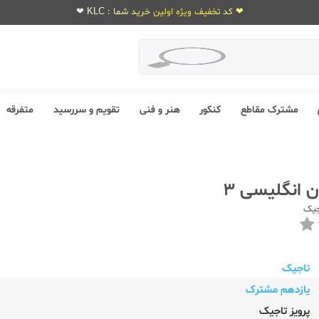
❤ کد تخفیف ویژه اولین خرید شما : KLC ❤
مشترک مقاطع
کنکور
هنر و فنی
تقویم و سررسید
متفرقه
 انگلیسی 3
جیک
تاجیک
یازدهم مشترک
پرویز تاجیک