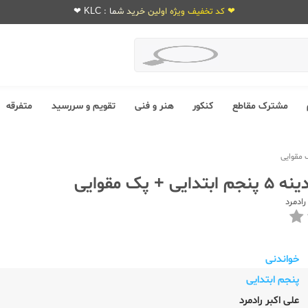
❤ کد تخفیف ویژه اولین خرید شما : KLC ❤
مشترک مقاطع
کنکور
هنر و فنی
تقویم و سررسید
متفرقه
ی + پک مقوایی
رادمرد
خواندنی
پنجم ابتدایی
علی اکبر رادمرد