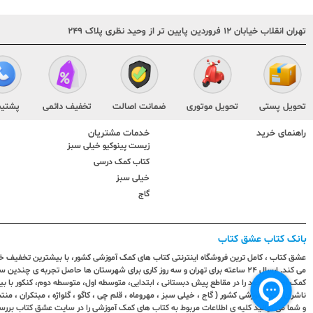
تهران انقلاب خیابان ۱۲ فروردین پایین تر از وحید نظری پلاک ۲۴۹
تحویل پستی
تحویل موتوری
ضمانت اصالت
تخفیف دائمی
پشتیب
راهنمای خرید
خدمات مشتریان
زیست پینوکیو خیلی سبز
کتاب کمک درسی
خیلی سبز
گاج
بانک کتاب عشق کتاب
عشق کتاب ، کامل ترین فروشگاه اینترنتی کتاب های کمک آموزشی کشور، با بیشترین تخفیف خری
می کند. ارسال ٢٤ ساعته برای تهران و سه روز کاری برای شهرستان ها حاصل تجربه ی چ
کمک آموزشی خود را در مقاطع پیش دبستانی ، ابتدایی، متوسطه اول، متوسطه دوم، کنکور با 
ناشران کمک آموزشی کشور ( گاج ، خیلی سبز ، مهروماه ، قلم چی ، کاگو ، گلواژه ، مبتکران ، منتش
و شما می توانید کلیه ی اطلاعات مربوط به کتاب های کمک آموزشی را در سایت عشق کتاب بررس