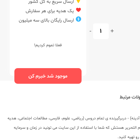
ارسال سریع به کل کشور
یک هدیه برای هر سفارش
ارسال رایگان بالای سه میلیون
-
+
فعلا تموم کردیم!
موجود شد خبرم کن
ات مرتبط
ینه پنجم 5 ابتدایی(جمعه های خواندنی) توسط استاد علی اکبر راد مرد در انتشارات خواندنی به چاپ رسیده است . ویژگی های کتاب: ویژه ی تمرین در پایان هر هفته (28 آدینه) - دربرگیرنده ی تمام دروس (ریاضی، علوم، فارسی، مطالعات اجتماعی، هدیه
1397 - 198 ص عشق کتاب یه سایت فروش اینترنتی کتاب و لوازم التحریر هستش که شما با استفاده از این سایت می تونید در زمان و سرمایه
و تهیه کنید.