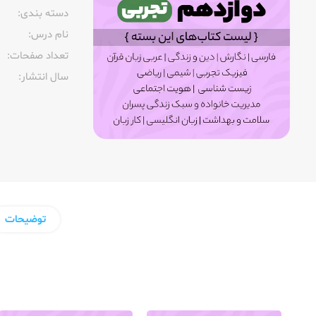
دسته بندی:
نام درس:
تعداد صفحات:‌
سال انتشار:‌
توضیحات