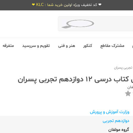
❤ کد تخفیف ویژه اولین خرید شما : KLC ❤
مشترک مقاطع
کنکور
هنر و فنی
تقویم و سررسید
متفرقه
ی 12 دوازدهم تجربی پسران
فان
وزارت آموزش و پرورش
دوازدهم تجربی
گروه مولفان