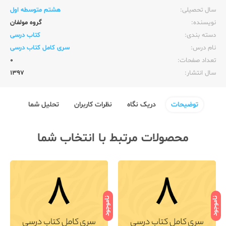
سال تحصیلی:‌
هشتم متوسطه اول
نویسنده:‌
گروه مولفان
دسته بندی:
کتاب درسی
نام درس:
سری کامل کتاب درسی
تعداد صفحات:‌
0
سال انتشار:‌
1397
توضیحات
دریک نگاه
نظرات کاربران
تحلیل شما
محصولات مرتبط با انتخاب شما
ناموجود
ناموجود
نامو