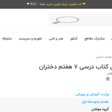
❤ کد تخفیف ویژه اولین خرید شما : KLC ❤
مشترک مقاطع
کنکور
هنر و فنی
تقویم و سررسید
متفرقه
درسی 7 هفتم دختران
فان
وزارت آموزش و پرورش
هفتم متوسطه اول
گروه مولفان