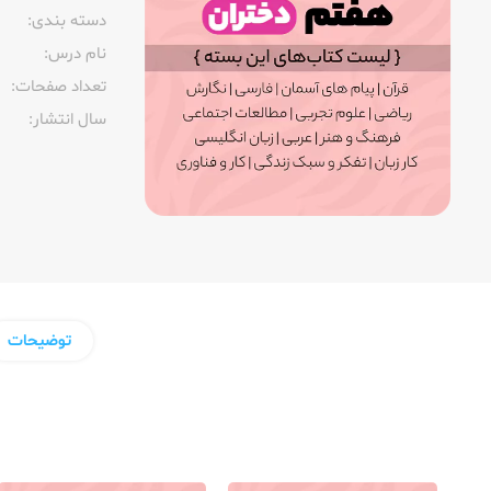
دسته بندی:
نام درس:
تعداد صفحات:‌
سال انتشار:‌
توضیحات