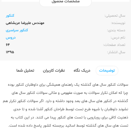
مشخصات محصول
ناشر:‌
راه اندیشه
سال تحصیلی:‌
کنکور
نویسنده:‌
مهندس علیرضا عربشاهی
دسته بندی:
کنکور سراسری
نام درس:
دروس
تعداد صفحات:‌
64
سال انتشار:‌
1395
توضیحات
دریک نگاه
نظرات کاربران
تحلیل شما
سوالات کنکور سال های گذشته یک راهنمای همیشگی برای داوطلبان کنکور بوده
چرا که امکان تکرار سوالات به صورت مفهومی و مثالی سوالات کنکور سال های
گذشته در کنکور های سال های بعد وجود داشته و دارد. اگر سوالات کنکور تکرار هم
نشوند داوطلبان با شیوه طرح تست توسط طراحان کنکور آشنا شده و تا حدی
ذهنیت کافی برای رویارویی با تست های کنکور پیدا می کنند. در این کتاب به
تست های سال های گذشته توسط اساتید برجسته کشور پاسخ داده شده است.