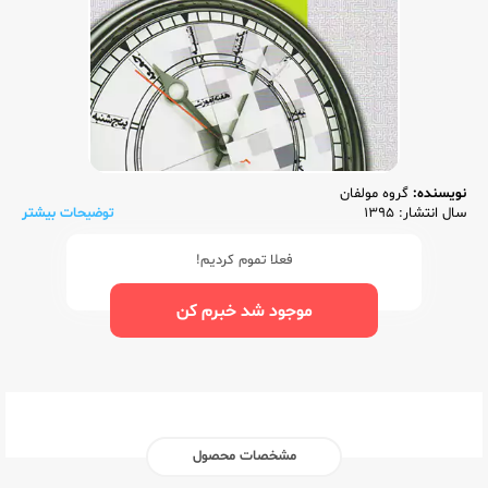
نویسنده:
گروه مولفان
سال انتشار: 1395
توضیحات بیشتر
فعلا تموم کردیم!
موجود شد خبرم کن
مشخصات محصول
ناشر:‌
مرآت