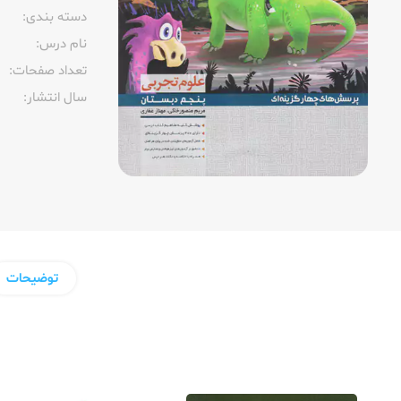
دسته بندی:
نام درس:
تعداد صفحات:‌
سال انتشار:‌
توضیحات