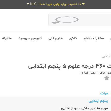
❤ کد تخفیف ویژه اولین خرید شما : KLC ❤
مشترک مقاطع
کنکور
هنر و فنی
تقویم و سررسید
متفرقه
ابتدایی
صور خاکی
،
مهناز غفاری
مرآت
پنجم ابتدایی
مریم منصور خاکی
،
مهناز غفاری