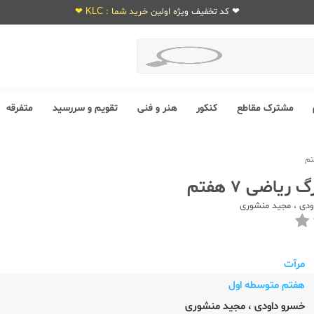
❤ کد تخفیف ویژه اولین خرید شما : KLC ❤
مشترک مقاطع
کنکور
هنر و فنی
تقویم و سررسید
متفرقه
ریاضی 7 هفتم
ودی
،
مجید منشوری
مرآت
هفتم متوسطه اول
خسرو داودی
،
مجید منشوری