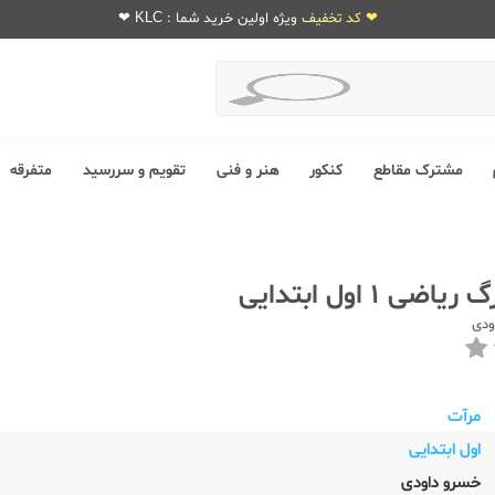
❤ کد تخفیف ویژه اولین خرید شما : KLC ❤
مشترک مقاطع
کنکور
هنر و فنی
تقویم و سررسید
متفرقه
ضی 1 اول ابتدایی
ودی
مرآت
اول ابتدایی
خسرو داودی