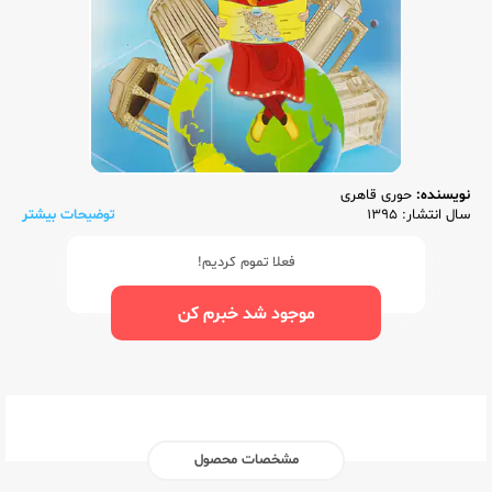
نویسنده:
حوری قاهری
سال انتشار: 1395
توضیحات بیشتر
فعلا تموم کردیم!
موجود شد خبرم کن
مشخصات محصول
ناشر:‌
مرآت