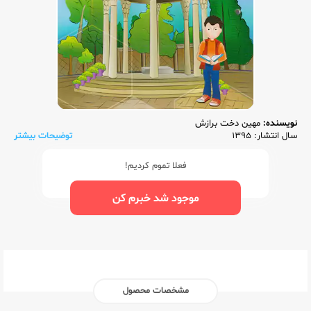
نویسنده:
مهین دخت برازش
سال انتشار: 1395
توضیحات بیشتر
فعلا تموم کردیم!
موجود شد خبرم کن
مشخصات محصول
ناشر:‌
مرآت