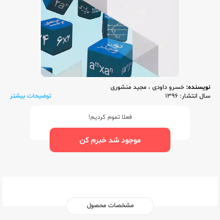
نویسنده:
خسرو داودی
،
مجید منشوری
سال انتشار: 1396
توضیحات بیشتر
فعلا تموم کردیم!
موجود شد خبرم کن
مشخصات محصول
ناشر:‌
مرآت