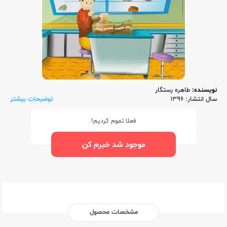
نویسنده:
طاهره رستگار
سال انتشار: 1396
توضیحات بیشتر
فعلا تموم کردیم!
موجود شد خبرم کن
مشخصات محصول
ناشر:‌
مرآت