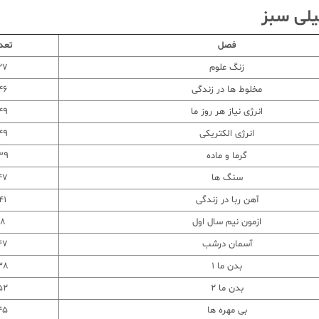
یلی سبز
فصل
تعد
زنگ علوم
27 سوا
مخلوط ها در زندگی
46 سوا
انرژی نیاز هر روز ما
49 سوا
انرژی الکتریکی
49 سوا
گرما و ماده
39 سوا
سنگ ها
47 سوا
آهن ربا در زندگی
41 سوا
ازمون نیم سال اول
8 سوال
آسمان درشب
47 سوا
بدن ما 1
38 سو
بدن ما 2
52 سوا
بی مهره ها
45 سوا