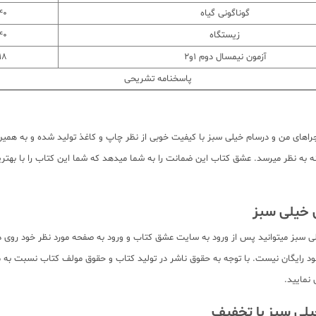
گوناگونی گیاه
40 سوا
زیستگاه
40 سوا
آزمون نیمسال دوم 1و2
18 سوا
پاسخنامه تشریحی
اهای من و درسام خیلی سبز با کیفیت خوبی از نظر چاپ و کاغذ تولید شده و به همین د
 به نظر میرسد. عشق کتاب این ضمانت را به شما میدهد که شما این کتاب را با بهترین
یلی سبز میتوانید پس از ورود به سایت عشق کتاب و ورود به صفحه مورد نظر خود روی 
ان ملاحظه نمایید. بدیهی است تمام صفحات کتاب به صورت pdf برای دانلود رایگان نیست. با توجه به حقوق ناشر در تولید ک
 نمایید.
یلی سبز با تخفیف