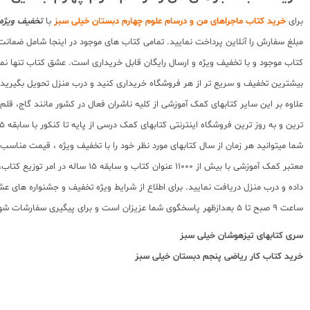
برای
خرید کتاب ماجراهای من و درسام علوم چهارم دبستان خیلی سبز
با
تخفیف ویژه 
مبلغ سفارش را آنلاین پرداخت نمایید. تمامی کتاب های موجود در اینجا شامل ضمان
کتاب موجود و با تخفیف ویژه و ارسال رایگان قابل خریداری است. عشق کتاب تنها نما
بیشترین تخفیف و سریع تر از هر فروشگاه خریداری کنید و درب منزل تحویل بگیرید.
علاوه بر این سایر کتابهای کمک آموزشی از کلیه ناشران فعال در کشور مانند گاج، ق
ترین و به روز ترین فروشگاه اینترنتی کتابهای کمک درسی از پایه تا کنکور با سابقه 15 ساله در امر توزیع و فروش کتابهای کمک آموزشی و کودک و نوجوان در سراسر کشور آماده ارسال سفارشات شما میباشد.
شما میتوانید هر زمان از سال کتابهای مورد نظر خود را با تخفیف ویژه ، قیمت منا
معتبر کمک آموزشی با بیش از 000
ساعت 9 صبح تا 5 بعدازظهر پاسخگوی شما عزیزان است و برای پیگیری سفارشات شهرستانها میتوانید با مراجعه به سایت رهگیری مرسولات پستی از موقعیت بسته سفارشات خود اطلاع پیدا کنید.
سری کتابهای
تیزهوشان خیلی سبز
خرید کتاب
کار ریاضی پنجم دبستان خیلی سبز