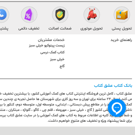
تحویل پستی
تحویل موتوری
ضمانت اصالت
تخفیف دائمی
پشتیب
راهنمای خرید
خدمات مشتریان
زیست پینوکیو خیلی سبز
کتاب کمک درسی
خیلی سبز
گاج
بانک کتاب عشق کتاب
عشق کتاب ، کامل ترین فروشگاه اینترنتی کتاب های کمک آموزشی کشور، با بیشترین تخفیف خری
می کند. ارسال ٢٤ ساعته برای تهران و سه روز کاری برای شهرستان ها حاصل تجربه ی چ
کمک آموزشی خود را در مقاطع پیش دبستانی ، ابتدایی، متوسطه اول، متوسطه دوم، کنکور با 
ناشران کمک آموزشی کشور ( گاج ، خیلی سبز ، مهروماه ، قلم چی ، کاگو ، گلواژه ، مبتکران ، منتش
و شما می توانید کلیه ی اطلاعات مربوط به کتاب های کمک آموزشی را در سایت عشق کتاب بررس
برای شما پیشنهاد ویژه و تخفیف های متنوع خواهیم داشت.