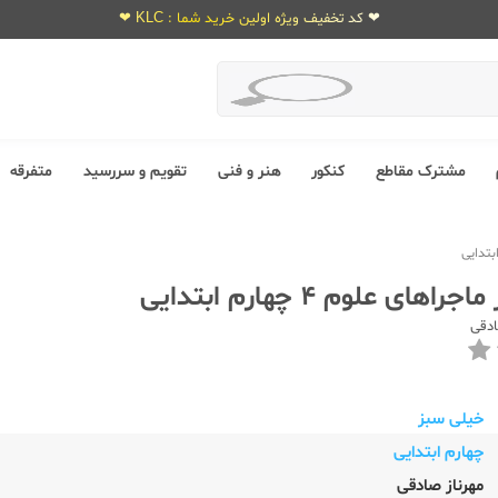
❤ کد تخفیف ویژه اولین خرید شما : KLC ❤
مشترک مقاطع
کنکور
هنر و فنی
تقویم و سررسید
متفرقه
ای علوم 4 چهارم ابتدایی
ادقی
خیلی سبز
چهارم ابتدایی
مهرناز صادقی