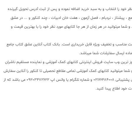
ظر خود را انتخاب و به سبد خرید اضافه نموده و پس از ثبت آدرس تحویل گیرنده
 پیشتاز ، نردبام ، فصل آزمون ، هفت خان ادبیات ، چند کنکور و ... در عشق
ا میتوانید در هر زمان از هر جا کتابهای مورد نظر خود را با بهترین قیمت و
ا قیمت مناسب و تخفیف ویژه قابل خریداری است. بانک کتاب آنلاین عشق کتاب جامع
 روز ترین وب سایت فروش اینترنتی کتابهای کمک آموزشی و نماینده مستقیم ناشران
 به شما تقدیم مینماید و شما میتوانید کتابهای کمک آموزشی تمامی مقاطع تحصیلی تا کنکور را آنلاین سفارش
داده و درب منزل دریافت نمایید. برای اطلاع از شرایط ویژه تخفیف و جشنواره های عشق کتاب اینستاگرام عشق کتاب را دنبال کنید. برای پیگیری سفارشات تهران شماره تلفن پشتیبانی 02166484008 و شماره تلگرام یا واتس اپ 09203472622 می باشد که از