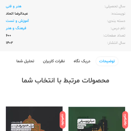
سال تحصیلی:‌
هنر و فنی
نویسنده:‌
عبدالرضا اتحاد
دسته بندی:
آموزش و تست
نام درس:
فرهنگ و هنر
تعداد صفحات:‌
600
سال انتشار:‌
1402
توضیحات
دریک نگاه
نظرات کاربران
تحلیل شما
محصولات مرتبط با انتخاب شما
ناموجود
ناموجود
نامو