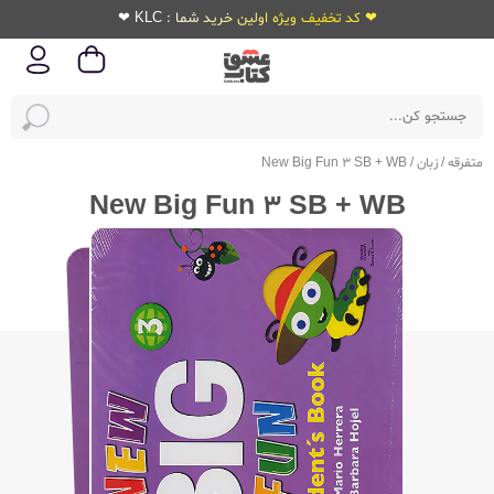
❤ کد تخفیف ویژه اولین خرید شما : KLC ❤
متفرقه
/
زبان
/
New Big Fun 3 SB + WB
New Big Fun 3 SB + WB