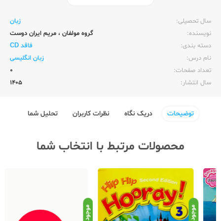
ناشر:‌
زبان خارجه
سال تحصیلی:‌
زبان
نویسنده:‌
گروه مولفان
،
مریم ایران دوست
دسته بندی:
فاقد CD
نام درس:
زبان انگلیسی
تعداد صفحات:‌
0
سال انتشار:‌
1405
توضیحات
دریک نگاه
نظرات کاربران
تحلیل شما
محصولات مرتبط با انتخاب شما
موجود
موجود
موج