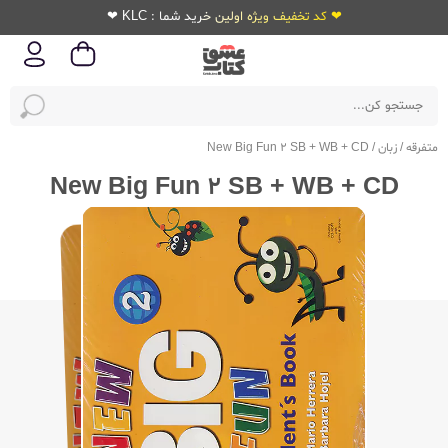
❤ کد تخفیف ویژه اولین خرید شما : KLC ❤
متفرقه
/
زبان
/
New Big Fun 2 SB + WB + CD
New Big Fun 2 SB + WB + CD