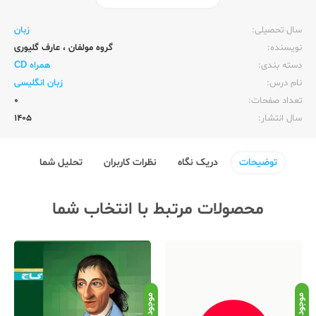
ناشر:‌
زبان خارجه
سال تحصیلی:‌
زبان
نویسنده:‌
گروه مولفان
،
عارف گلیوری
دسته بندی:
همراه CD
نام درس:
زبان انگلیسی
تعداد صفحات:‌
0
سال انتشار:‌
1405
توضیحات
دریک نگاه
نظرات کاربران
تحلیل شما
محصولات مرتبط با انتخاب شما
موجود
موجود
موج