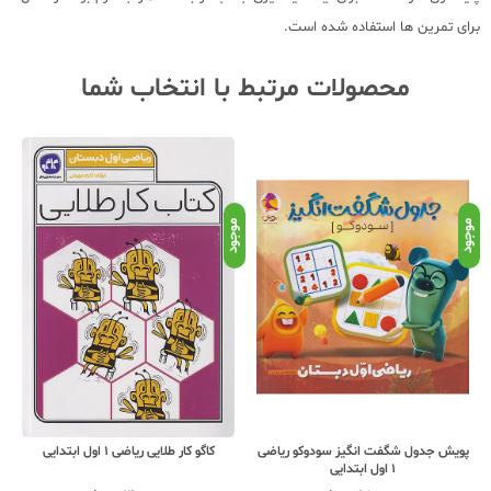
برای تمرین ها استفاده شده است.
محصولات مرتبط با انتخاب شما
موجود
موجود
موج
پویش جدول شگفت انگیز سودوکو ریاضی
کاگو کار طلایی ریاضی 1 اول ابتدایی
1 اول ابتدایی