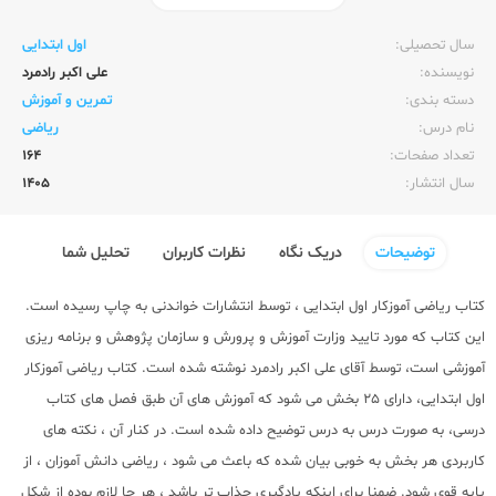
ناشر:‌
خواندنی
سال تحصیلی:‌
اول ابتدایی
نویسنده:‌
علی اکبر رادمرد
دسته بندی:
تمرین و آموزش
نام درس:
ریاضی
تعداد صفحات:‌
164
سال انتشار:‌
1405
توضیحات
دریک نگاه
نظرات کاربران
تحلیل شما
کتاب ریاضی آموزکار اول ابتدایی ، توسط انتشارات خواندنی به چاپ رسیده است.
این کتاب که مورد تایید وزارت آموزش و پرورش و سازمان پژوهش و برنامه ریزی
آموزشی است، توسط آقای علی اکبر رادمرد نوشته شده است. کتاب ریاضی آموزکار
اول ابتدایی، دارای 25 بخش می شود که آموزش های آن طبق فصل های کتاب
درسی، به صورت درس به درس توضیح داده شده است. در کنار آن ، نکته های
کاربردی هر بخش به خوبی بیان شده که باعث می شود ، ریاضی دانش آموزان ، از
پایه قوی شود. ضمنا برای اینکه یادگیری جذاب تر باشد ، هر جا لازم بوده از شکل