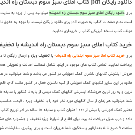
دانلود رایگان pdf کتاب املای سبز سوم دبستان راه اندیشه
برای
دانلود رایگان املای سبز سوم دبستان راه اندیشه
میتوانید پس از ورود به سایت 
است تمام صفحات کتاب به صورت pdf برای دانلود رایگ
مولف کتاب نسخه فیزیکی کتاب را خریداری نمایید.
خرید کتاب املای سبز سوم دبستان راه اندیشه با تخفی
برای
خرید کتاب املا سبز سوم ابتدایی راه اندیشه
با
تخفیف ویژه و ارسال رایگان
تا د
پرداخت نمایید. تمامی کتاب های موجود در اینجا شامل ضمانت اصالت و تعویض هس
فروش اینترنتی کتابهای ناشران کمک آموزشی در کشور می باشد و شما میتوانید در هر 
علاوه بر این سایر کتابهای کمک آموزشی از کلیه ناشران فعال در کشور مانند گاج، ق
ترین و به روز ترین فروشگاه اینترنتی کتابهای کمک درسی از پایه تا کنکور با سابقه 15 ساله در امر توزیع و فروش کتابهای کمک آموزشی و کودک و نوجوان در سراسر کشور آماده ارسال سفارشات شما میباشد.
شما میتوانید هر زمان از سال کتابهای مورد نظر خود را با تخفیف ویژه ، قیمت منا
معتبر کمک آموزشی با بیش از 000
ساعت 9 صبح تا 5 بعدازظهر پاسخگوی شما عزیزان است و برای پیگیری سفارشات شهرستانها میتوانید با مراجعه به سایت رهگیری مرسولات پستی از موقعیت بسته سفارشات خود اطلاع پیدا کنید.