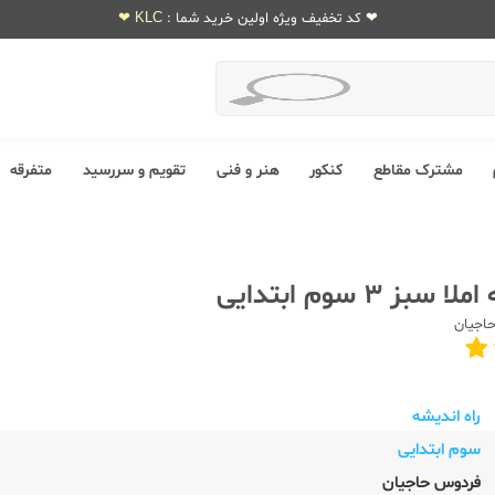
❤ کد تخفیف ویژه اولین خرید شما : KLC ❤
مشترک مقاطع
کنکور
هنر و فنی
تقویم و سررسید
متفرقه
بز 3 سوم ابتدایی
اجیان
راه اندیشه
سوم ابتدایی
فردوس حاجیان