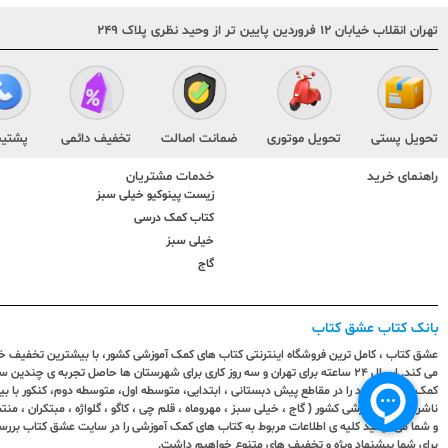
تهران انقلاب خیابان ۱۲ فروردین پایین تر از وحید نظری پلاک ۲۴۹
تحویل پستی
تحویل موتوری
ضمانت اصالت
تخفیف دائمی
پشتیب
راهنمای خرید
خدمات مشتریان
زیست پینوکیو خیلی سبز
کتاب کمک درسی
خیلی سبز
گاج
بانک کتاب عشق کتاب
عشق کتاب ، کامل ترین فروشگاه اینترنتی کتاب های کمک آموزشی کشور، با بیشترین تخفیف خری
می کند. ارسال ٢٤ ساعته برای تهران و سه روز کاری برای شهرستان ها حاصل تجربه ی چ
کمک آموزشی خود را در مقاطع پیش دبستانی ، ابتدایی، متوسطه اول، متوسطه دوم، کنکور با 
ناشران کمک آموزشی کشور ( گاج ، خیلی سبز ، مهروماه ، قلم چی ، کاگو ، گلواژه ، مبتکران ، منتش
و شما می توانید کلیه ی اطلاعات مربوط به کتاب های کمک آموزشی را در سایت عشق کتاب بررس
برای شما پیشنهاد ویژه و تخفیف های متنوع خواهیم داشت.