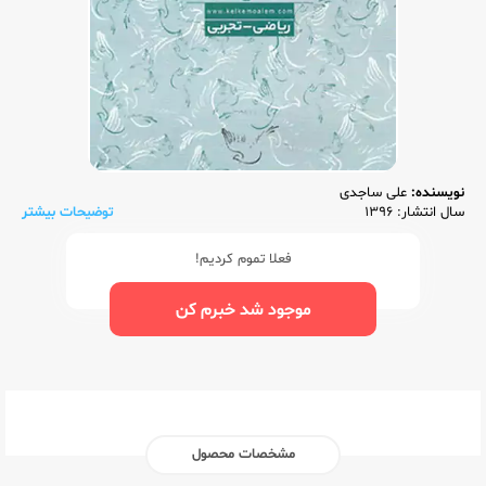
نویسنده:
علی ساجدی
سال انتشار: 1396
توضیحات بیشتر
فعلا تموم کردیم!
موجود شد خبرم کن
مشخصات محصول
ناشر:‌
کلک معلم