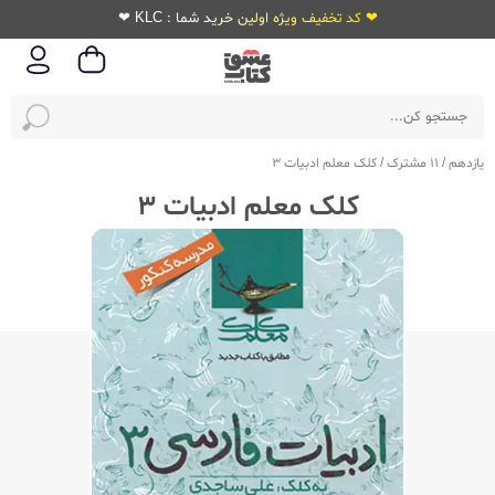
❤ کد تخفیف ویژه اولین خرید شما : KLC ❤
یازدهم
/
11 مشترک
/
کلک معلم ادبیات 3
کلک معلم ادبیات 3