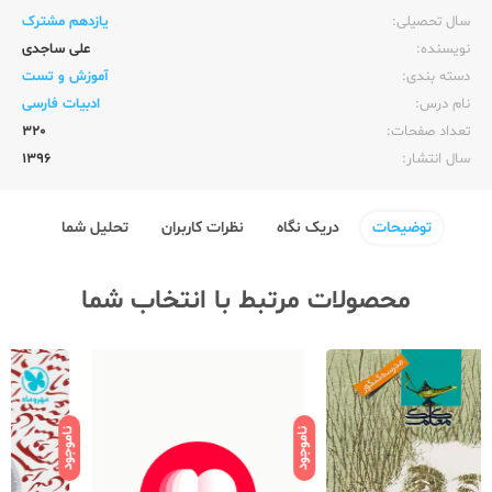
سال تحصیلی:‌
یازدهم مشترک
نویسنده:‌
علی ساجدی
دسته بندی:
آموزش و تست
نام درس:
ادبیات فارسی
تعداد صفحات:‌
320
سال انتشار:‌
1396
توضیحات
دریک نگاه
نظرات کاربران
تحلیل شما
محصولات مرتبط با انتخاب شما
ناموجود
ناموجود
نامو