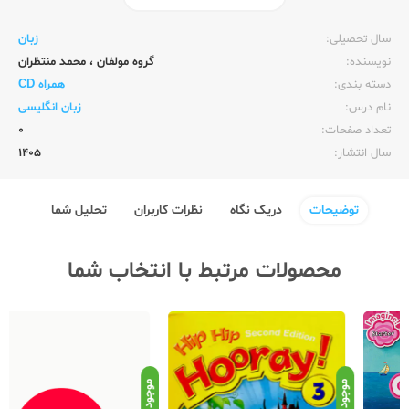
ناشر:‌
زبان خارجه
سال تحصیلی:‌
زبان
نویسنده:‌
گروه مولفان
،
محمد منتظران
دسته بندی:
همراه CD
نام درس:
زبان انگلیسی
تعداد صفحات:‌
0
سال انتشار:‌
1405
توضیحات
دریک نگاه
نظرات کاربران
تحلیل شما
محصولات مرتبط با انتخاب شما
موجود
موجود
موج