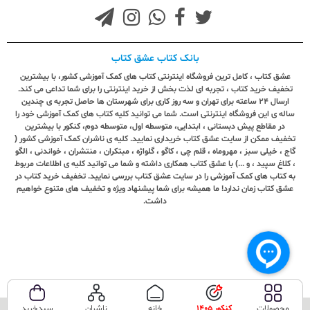
بانک کتاب عشق کتاب
عشق کتاب ، کامل ترین فروشگاه اینترنتی کتاب های کمک آموزشی کشور، با بیشترین
تخفیف خرید کتاب ، تجربه ای لذت بخش از خرید اینترنتی را برای شما تداعی می کند.
ارسال ٢٤ ساعته برای تهران و سه روز کاری برای شهرستان ها حاصل تجربه ی چندین
ساله ی این فروشگاه اینترنتی است. شما می توانید کلیه کتاب های کمک آموزشی خود را
در مقاطع پیش دبستانی ، ابتدایی، متوسطه اول، متوسطه دوم، کنکور با بیشترین
تخفیف ممکن از سایت عشق کتاب خریداری نمایید. کلیه ی ناشران کمک آموزشی کشور (
گاج ، خیلی سبز ، مهروماه ، قلم چی ، کاگو ، گلواژه ، مبتکران ، منتشران ، خواندنی ، الگو
، کلاغ سپید ، و ...) با عشق کتاب همکاری داشته و شما می توانید کلیه ی اطلاعات مربوط
به کتاب های کمک آموزشی را در سایت عشق کتاب بررسی نمایید. تخفیف خرید کتاب در
عشق کتاب زمان ندارد! ما همیشه برای شما پیشنهاد ویژه و تخفیف های متنوع خواهیم
داشت.
محصولات
کنکور 1405
خانه
ناشران
سبدخرید
تمامی حقوق این سایت متعلق به فروشگاه عشق کتاب می‌باشد.