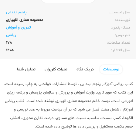
ناشر:‌
خواندنی
سال تحصیلی:‌
پنجم ابتدایی
نویسنده:‌
معصومه عماری اللهیاری
دسته بندی:
تمرین و آموزش
نام درس:
ریاضی
تعداد صفحات:‌
178
سال انتشار:‌
1405
توضیحات
دریک نگاه
نظرات کاربران
تحلیل شما
کتاب ریاضی آموزکار پنجم ابتدایی ، توسط انتشارات خواندنی به چاپ رسیده است.
این کتاب که مورد تایید وزارت آموزش و پرورش و سازمان پژوهش و برنامه ریزی
آموزشی است، توسط خانم معصومه عماری الهیاری نوشته شده است. کتاب ریاضی
آموزکار ، شامل هفت فصل می شود که در آن مباحث مربوط به عدد نویسی و
الگوها، کسر، نسبت، تناسب، نسبت های مساوی، درصد، تقارن محوری، اعشار،
حجم مکعب مستطیل و بررسی داده ها توضیح داده شده است.