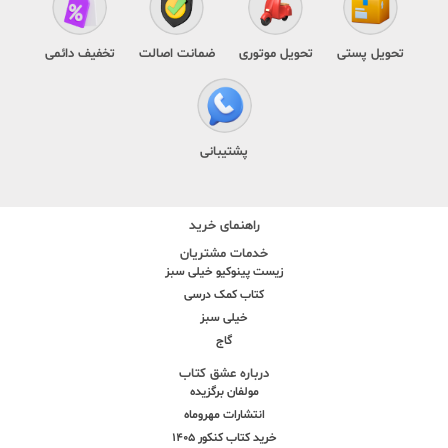
تحویل پستی
تحویل موتوری
ضمانت اصالت
تخفیف دائمی
پشتیبانی
راهنمای خرید
خدمات مشتریان
زیست پینوکیو خیلی سبز
کتاب کمک درسی
خیلی سبز
گاج
درباره عشق کتاب
مولفان برگزیده
انتشارات مهروماه
خرید کتاب کنکور 1405